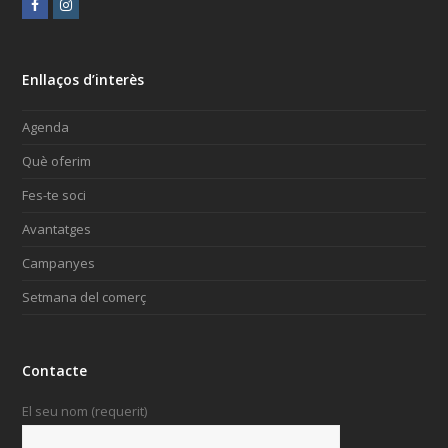
Facebook
Instagram
Enllaços d’interès
Agenda
Què oferim
Fes-te soci
Avantatges
Campanyes
Setmana del comerç
Contacte
El seu nom (requerit)