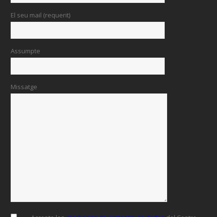
El seu mail (requerit)
Assumpte
Missatge