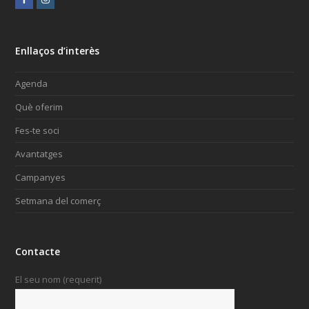
Enllaços d’interès
Agenda
Què oferim
Fes-te soci
Avantatges
Campanyes
Setmana del comerç
Contacte
El seu nom (requerit)