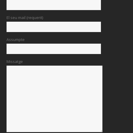
El seu mail (requerit)
Assumpte
Missatge