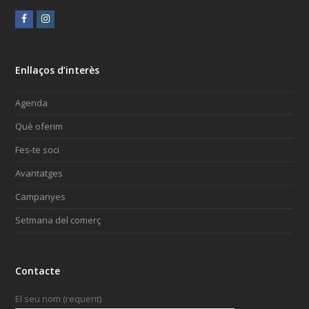
Facebook
Instagram
Enllaços d’interès
Agenda
Què oferim
Fes-te soci
Avantatges
Campanyes
Setmana del comerç
Contacte
El seu nom (requerit)