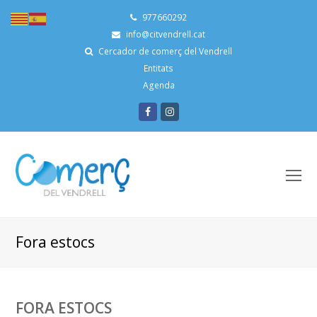
977660292
info@citvendrell.cat
Cercador de comerç del Vendrell
Entitats
Agenda
Facebook
Instagram
O
Mo
M
Fora estocs
FORA ESTOCS