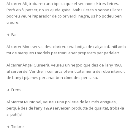
Al carrer Alt, trobareu una òptica que el seu nom té tres lletres.
Però això, potser, no us ajuda gaire! Amb ulleres o sense ulleres
podreu veure l’aparador de color verd i negre, us ho podeu ben
creure.
🔸 Far
Al carrer Montserrat, descobrireu una botiga de calçat infantil amb
tot de marques i models per triar i anar preparats per pedalar!
Al carrer Àngel Guimerà, veureu un negoci que des de l’any 1968
al servei del Vendrell i comarca oferint tota mena de roba interior,
de bany i pijames per anar ben còmodes per casa.
🔸 Frens
Al Mercat Municipal, veureu una polleria de les més antigues,
perquè des de l’any 1929 serveixen producte de qualitat, troba-la
si pot(i)s!
🔸 Timbre