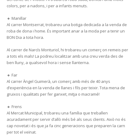
colors, per a nadons, i per a infants menuts.
🔸 Manillar
Al carrer Montserrat, trobareu una botiga dedicada a la venda de
roba de dona i home. És important anar a la moda per a tenir un
BON Dia a tota hora.
Al carrer de Narcís Monturiol, hi trobareu un comerç on remeis per
a tots els mals! La podreu localitzar amb una creu verda des de
ben lluny, a qualsevol hora i sense llanterna.
🔸 Far
Al carrer Àngel Guimerà, un comerç amb més de 40 anys
d’experiència en la venda de llanes i fils per teixir. Tota mena de
gruixos i qualitats per fer ganxet, mitja o macramé!
🔸 Frens
Al Mercat Municipal, trobareu una família que treballen
acuradament per servir d’allò més bé als seus clients. Això no és
cap novetat i és que ja fa cinc generacions que preparen la carn
per tot el veïnat.