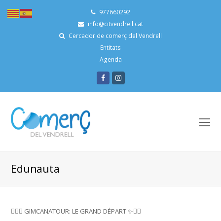
977660292
info@citvendrell.cat
Cercador de comerç del Vendrell
Entitats
Agenda
Facebook
Instagram
O
Mo
M
Edunauta
🚴‍♀️✨ GIMCANATOUR: LE GRAND DÉPART ✨🚴‍♂️