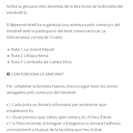
Arriba la gimcana més divertida de la 82a Festa de la Bicicleta del
Vendrell! 🥳
El @peevendrell ha organitzat una aventura pels comerços del
Vendrell amb la participació del teixit comercial local. La
Gimcanatour consta de 3 rutes:
🔸 Ruta 1: Le Grand Départ
🔸 Ruta 2: L’Etapa Reina
🔸 Ruta 3: L’arribada als Camps Elisis
🛍️ COM FUNCIONA LA GIMCANA?
Per completar la bicicleta haureu d’aconseguir totes les peces
amagades pels comerços del Vendrell.
👉 Cada pista us donarà informació per endevinar quin
establiment és.
👉 Quan penseu que sabeu quin comerç és, hi heu d’anar.
👉 Si l’heu encertat, el botiguer o botiguera us donarà l’adhesiu
corresponent a la peça de la bicicleta que heu trobat.