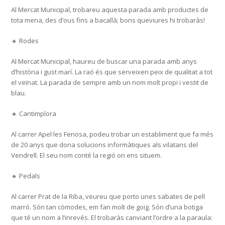
Al Mercat Municipal, trobareu aquesta parada amb productes de
tota mena, des d’ous fins a bacallà; bons queviures hi trobaràs!
🔸 Rodes
Al Mercat Municipal, haureu de buscar una parada amb anys
d’història i gust marí. La raó és que serveixen peix de qualitat a tot
el veïnat. La parada de sempre amb un nom molt propi i vestit de
blau.
🔸 Cantimplora
Al carrer Apel·les Fenosa, podeu trobar un establiment que fa més
de 20 anys que dona solucions informàtiques als vilatans del
Vendrell. El seu nom conté la regió on ens situem.
🔸 Pedals
Al carrer Prat de la Riba, veureu que porto unes sabates de pell
marró. Són tan còmodes, em fan molt de goig. Són d’una botiga
que té un nom a l’inrevés. El trobaràs canviant l’ordre a la paraula: