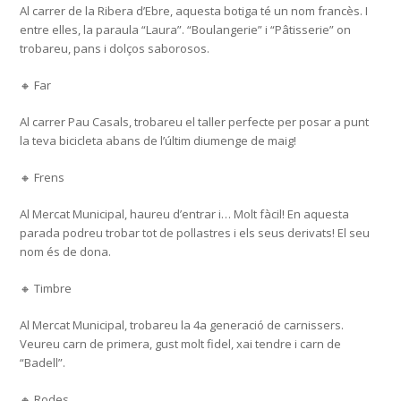
Al carrer de la Ribera d’Ebre, aquesta botiga té un nom francès. I
entre elles, la paraula “Laura”. “Boulangerie” i “Pâtisserie” on
trobareu, pans i dolços saborosos.
🔸 Far
Al carrer Pau Casals, trobareu el taller perfecte per posar a punt
la teva bicicleta abans de l’últim diumenge de maig!
🔸 Frens
Al Mercat Municipal, haureu d’entrar i… Molt fàcil! En aquesta
parada podreu trobar tot de pollastres i els seus derivats! El seu
nom és de dona.
🔸 Timbre
Al Mercat Municipal, trobareu la 4a generació de carnissers.
Veureu carn de primera, gust molt fidel, xai tendre i carn de
“Badell”.
🔸 Rodes