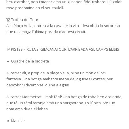
heu d’arribar, peix i marisc amb un gust ben fidel trobareu! El color
rosa predomina en el seu taulell.
🏆 Trofeu del Tour
A la Plaça Vella, entreu a la casa de la vila i descobriu la sorpresa
que us amaga l’última parada d’aquest circuit.
🔎 PISTES – RUTA 3: GIMCANATOUR: L’ARRIBADA ASL CAMPS ELISIS
🔸 Quadre de la bicicleta
Al carrer Alt, a prop de la plaça Vella, hi ha un món de joc i
fantasia. Una botiga amb tota mena de joguines i contes, per
descobrir i divertir-se, quina alegria!
Al carrer Montserrat… molt fàcil! Una botiga de roba ben acolorida,
que té un rètol taronja amb una sargantana. És l’única! Ah! I un
nom amb dues síl·labes.
🔸 Manillar