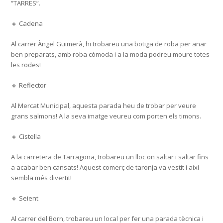
“TARRES”.
🔸 Cadena
Al carrer Àngel Guimerà, hi trobareu una botiga de roba per anar
ben preparats, amb roba còmoda i a la moda podreu moure totes
les rodes!
🔸 Reflector
Al Mercat Municipal, aquesta parada heu de trobar per veure
grans salmons! A la seva imatge veureu com porten els timons.
🔸 Cistella
A la carretera de Tarragona, trobareu un lloc on saltar i saltar fins
a acabar ben cansats! Aquest comerç de taronja va vestit i així
sembla més divertit!
🔸 Seient
Al carrer del Born, trobareu un local per fer una parada tècnica i