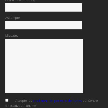
Assumpte
Missatge
Accepto les
condicions de protecció de dades
del Centre
d’Iniciatives i Turisme