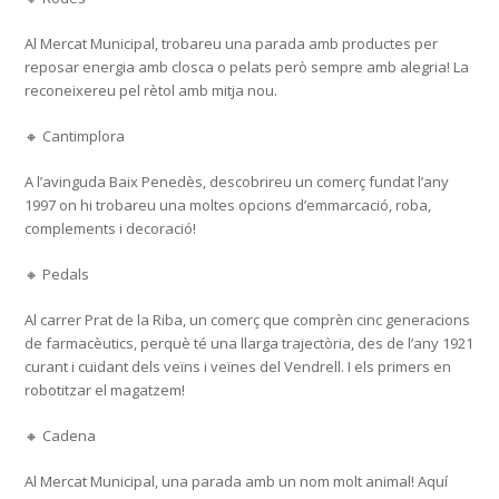
Al Mercat Municipal, trobareu una parada amb productes per
reposar energia amb closca o pelats però sempre amb alegria! La
reconeixereu pel rètol amb mitja nou.
🔸 Cantimplora
A l’avinguda Baix Penedès, descobrireu un comerç fundat l’any
1997 on hi trobareu una moltes opcions d’emmarcació, roba,
complements i decoració!
🔸 Pedals
Al carrer Prat de la Riba, un comerç que comprèn cinc generacions
de farmacèutics, perquè té una llarga trajectòria, des de l’any 1921
curant i cuidant dels veïns i veïnes del Vendrell. I els primers en
robotitzar el magatzem!
🔸 Cadena
Al Mercat Municipal, una parada amb un nom molt animal! Aquí