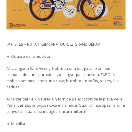
🔎 PISTES – RUTA 1: GIMCANATOUR: LE GRAND DÉPART
🔸 Quadre de la bicicleta
Al l’avinguda Sant Vicenç, trobareu una botiga amb un nom
compost de dues paraules que segur que coneixeu. EXPOsA
mobles per omplir tota una casa; hi trobareu: sofàs, taules, llits i
cadires.
Al carrer del Peix, veureu un forn de pa al costat de la plaça Vella.
Pans, panets, brioixos i coca enramada. Quan t’hi apropes l’aroma
t’envolta. I quan t’ho menges, encara millora!
🔸 Manillar