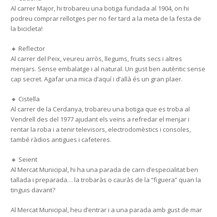
Al carrer Major, hi trobareu una botiga fundada al 1904, on hi
podreu comprar rellotges per no fer tard a la meta de la festa de
la bicicleta!
🔸 Reflector
Al carrer del Peix, veureu arròs, llegums, fruits secs i altres
menjars. Sense embalatge i al natural. Un gust ben autèntic sense
cap secret. Agafar una mica d’aquí i d’allà és un gran plaer.
🔸 Cistella
Al carrer de la Cerdanya, trobareu una botiga que es troba al
Vendrell des del 1977 ajudant els veïns a refredar el menjar i
rentar la roba i a tenir televisors, electrodomèstics i consoles,
també ràdios antigues i cafeteres.
🔸 Seient
Al Mercat Municipal, hi ha una parada de carn d’especialitat ben
tallada i preparada… la trobaràs o cauràs de la “figuera” quan la
tinguis davant?
Al Mercat Municipal, heu d’entrar i a una parada amb gust de mar