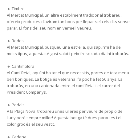
🔸 Timbre
Al Mercat Municipal, un altre establiment tradicional trobareu,
ofereix productes d’aviram tan bons per llepar-se’n els dits sense
parar. El fons del seu nom en vermell veureu.
🔸 Rodes
Al Mercat Municipal, busqueu una estrella, qui sap, n’hi ha de
molts tipus, aquesta té gust salat i peix fresc cada dia hi trobaràs.
🔸 Cantimplora
Al Camí Reial, aquí hi ha tot el que necessitis, portes de tota mena
ben boniques. La botiga és veterana, fa poc ha fet 50 anys. La
trobaràs, en una cantonada entre el camí Reial i el carrer del
President Companys.
🔸 Pedals
A la Plaça Nova, trobareu unes ulleres per veure de prop o de
lluny però sempre millor! Aquesta botiga té dues paraules i el
color groc és el seu vestit.
🔸 Cadena