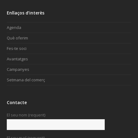
Enllaços d’interès
Agenda
Què oferim
Fes-te soci
Avantatges
Campanyes
Setmana del comerç
Contacte
El seu nom (requerit)
El seu mail (requerit)