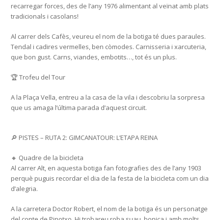
recarregar forces, des de l’any 1976 alimentant al veïnat amb plats
tradicionals i casolans!
Al carrer dels Cafès, veureu el nom de la botiga té dues paraules.
Tendal i cadires vermelles, ben còmodes. Carnisseria i xarcuteria,
que bon gust. Carns, viandes, embotits…, tot és un plus.
🏆 Trofeu del Tour
A la Plaça Vella, entreu a la casa de la vila i descobriu la sorpresa
que us amaga l’última parada d’aquest circuit.
🔎 PISTES – RUTA 2: GIMCANATOUR: L’ETAPA REINA
🔸 Quadre de la bicicleta
Al carrer Alt, en aquesta botiga fan fotografies des de l’any 1903
perquè puguis recordar el dia de la festa de la bicicleta com un dia
d’alegria.
A la carretera Doctor Robert, el nom de la botiga és un personatge
del conte de Pinotxo. Hi trobareu roba suau, bonica i amb molts