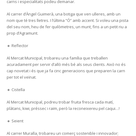
carns i especialitats podeu demanar.
Al carrer d’Àngel Guimerà, una botiga que ven ulleres, amb un
nom que té tres lletres. I l’última “Ó” amb accent. Si voleu una pista
del seu nom, heu de fer quilòmetres, un munt, fins a un petit riu a
prop d’Agramunt.
🔸 Reflector
Al Mercat Municipal, trobareu una família que treballen
acuradament per servir d’allò més bé als seus clients. Això no és
cap novetat i és que ja fa cinc generacions que preparen la carn
per tot el veïnat.
🔸 Cistella
Al Mercat Municipal, podreu trobar fruita fresca cada matí,
plàtans, kiwi, préssec i raïm, però la reconeixereu pel caqui…!
🔸 Seient
Al carrer Muralla, trobareu un comerç sostenible i innovador;