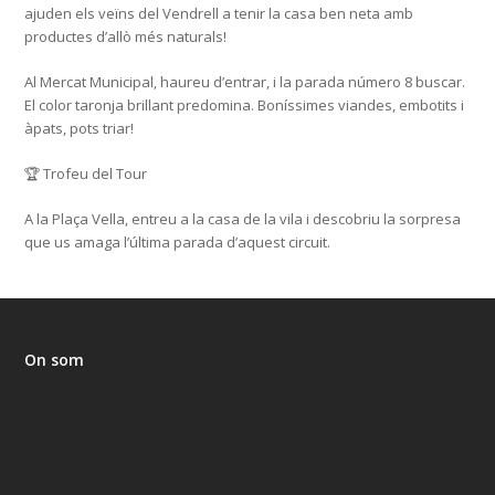
ajuden els veïns del Vendrell a tenir la casa ben neta amb
productes d’allò més naturals!
Al Mercat Municipal, haureu d’entrar, i la parada número 8 buscar.
El color taronja brillant predomina. Boníssimes viandes, embotits i
àpats, pots triar!
🏆 Trofeu del Tour
A la Plaça Vella, entreu a la casa de la vila i descobriu la sorpresa
que us amaga l’última parada d’aquest circuit.
On som