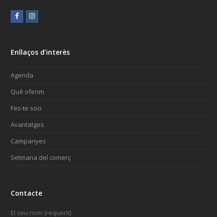
Facebook
Instagram
Enllaços d’interès
Agenda
Què oferim
Fes-te soci
Avantatges
Campanyes
Setmana del comerç
Contacte
El seu nom (requerit)