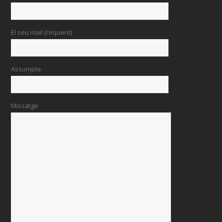
El seu mail (requerit)
Assumpte
Missatge