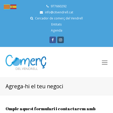
977660292
info@citvendrell.cat
Cercador de comerç del Vendrell
Entitats
Agenda
Facebook
Instagram
O
Mo
M
Agrega-hi el teu negoci
Omple aquest formulari i contactarem amb