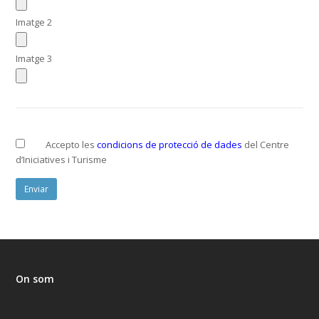
Imatge 2
Imatge 3
Accepto les
condicions de protecció de dades
del Centre
d’Iniciatives i Turisme
On som