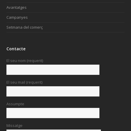
Avantatges
Campanyes
Setmana del comerç
Contacte
El seu nom (requerit)
El seu mail (requerit)
Assumpte
Missatge